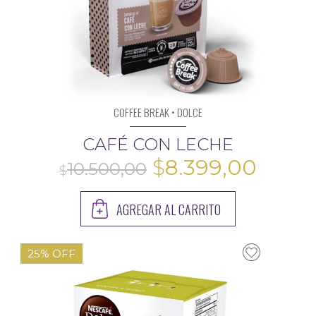
$
COFFEE BREAK • DOLCE
CAFÉ CON LECHE
El
El
$
8.399,00
precio
preci
AGREGAR AL CARRITO
original
actua
era:
es:
25% OFF
$10.500,00.
$8.39