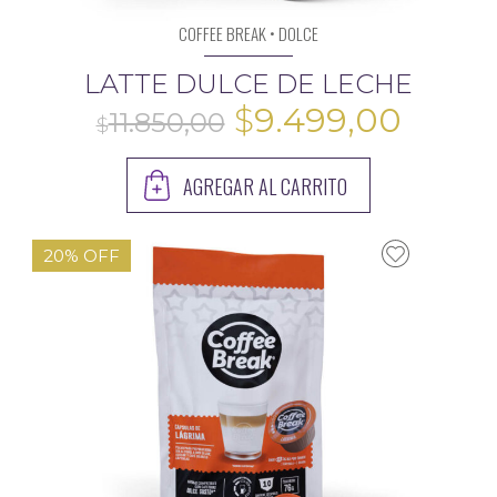
COFFEE BREAK • DOLCE
LATTE DULCE DE LECHE
El
El
$
9.499,00
precio
preci
AGREGAR AL CARRITO
original
actua
era:
es:
9.600,00
20% OFF
$11.850,00.
$9.49