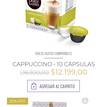
9.600,00
DOLCE GUSTO COMPATIBLES
CAPPUCCINO • 10 CÁPSULAS
El
El
$
12.199,00
precio
preci
$
AGREGAR AL CARRITO
original
actua
era:
es:
20% OFF