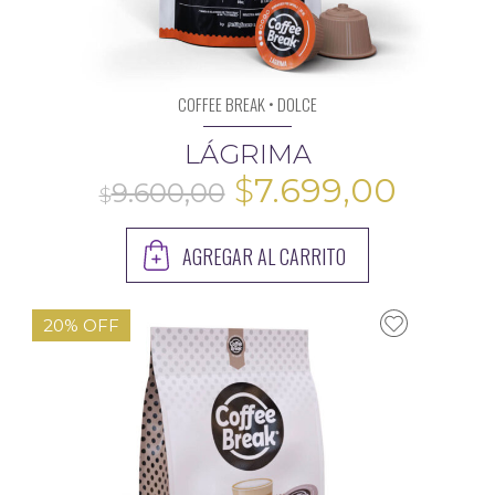
COFFEE BREAK • DOLCE
LÁGRIMA
El
El
$
7.699,00
precio
preci
AGREGAR AL CARRITO
original
actua
era:
es:
20% OFF
$9.600,00.
$7.699
11.850,00