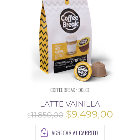
$16.300,00.
$12.19
COFFEE BREAK • DOLCE
10.500,00
LATTE VAINILLA
El
El
$
9.499,00
precio
preci
AGREGAR AL CARRITO
original
actua