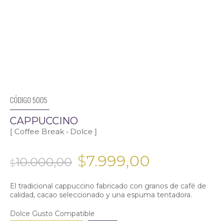
CÓDIGO 5005
CAPPUCCINO
[ Coffee Break • Dolce ]
El
El
$
7.999,00
precio
precio
El tradicional cappuccino fabricado con granos de café de
original
actual
calidad, cacao seleccionado y una espuma tentadora.
era:
es:
Dolce Gusto Compatible