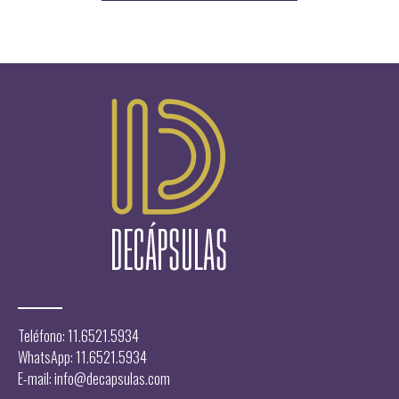
era:
es:
$11.850,00.
$9.49
$
Teléfono: 11.6521.5934
WhatsApp: 11.6521.5934
E-mail:
info@decapsulas.com