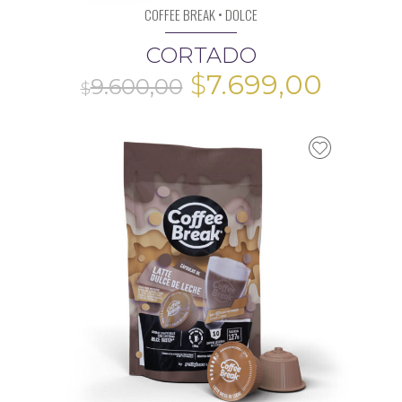
COFFEE BREAK • DOLCE
CORTADO
El
El
$
7.699,00
precio
preci
original
actua
era:
es:
$9.600,00.
$7.699