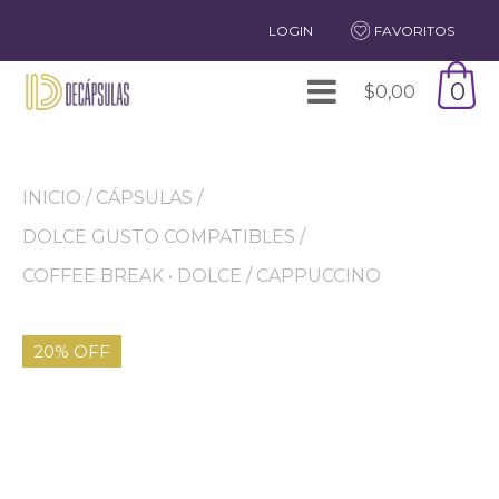
LOGIN
FAVORITOS
0
$
0,00
INICIO
/
CÁPSULAS
/
DOLCE GUSTO COMPATIBLES
/
COFFEE BREAK • DOLCE
/ CAPPUCCINO
20% OFF