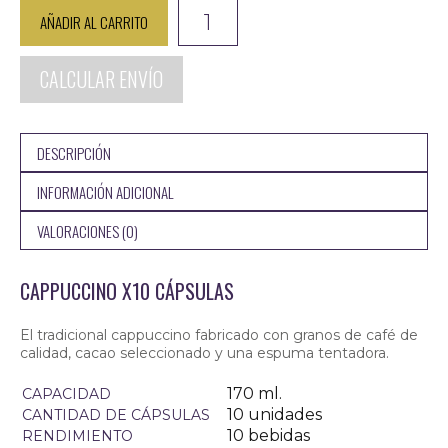
$10.000,00.
$7.999,00
Cappuccino
AÑADIR AL CARRITO
cantidad
10.000,00
CALCULAR ENVÍO
DESCRIPCIÓN
INFORMACIÓN ADICIONAL
VALORACIONES (0)
CAPPUCCINO X10 CÁPSULAS
$
El tradicional cappuccino fabricado con granos de café de
calidad, cacao seleccionado y una espuma tentadora.
170 ml.
CAPACIDAD
10 unidades
CANTIDAD DE CÁPSULAS
10 bebidas
RENDIMIENTO