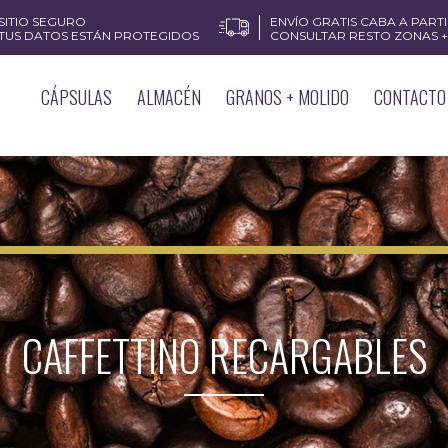
SITIO SEGURO
ENVÍO GRATIS CABA A PARTIR
TUS DATOS ESTÁN PROTEGIDOS
CONSULTAR RESTO ZONAS + 
CÁPSULAS
ALMACÉN
GRANOS + MOLIDO
CONTACTO
CAFFETTINO RECARGABLES