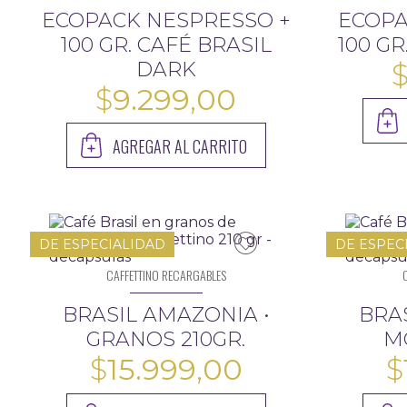
ECOPACK NESPRESSO +
ECOPA
100 GR. CAFÉ BRASIL
100 G
DARK
$
9.299,00
AGREGAR AL CARRITO
DE ESPECIALIDAD
DE ESPEC
CAFFETTINO RECARGABLES
BRASIL AMAZONIA •
BRA
GRANOS 210GR.
M
$
15.999,00
$