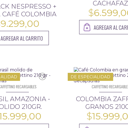
CACHAFA
CK NESPRESSO +
$
6.599,0
R. CAFÉ COLOMBIA
$
9.299,00
AGREGAR AL CAR
AGREGAR AL CARRITO
IALIDAD
DE ESPECIALIDAD
CAFFETTINO RECARGABLES
CAFFETTINO RECARGABLE
SIL AMAZONIA •
COLOMBIA ZAFF
OLIDO 210GR.
GRANOS 210G
15.999,00
$
15.999,