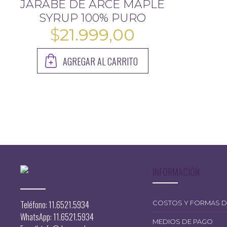
JARABE DE ARCE MAPLE
SYRUP 100% PURO
$
21.999,00
AGREGAR AL CARRITO
INFORMACIÓN
1.699,00
Teléfono: 11.6521.5934
COSTOS Y FORMAS D
WhatsApp: 11.6521.5934
MEDIOS DE PAGO