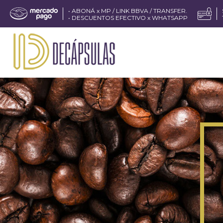
• ABONÁ x MP / LINK BBVA / TRANSFER.
• DESCUENTOS EFECTIVO x WHATSAPP