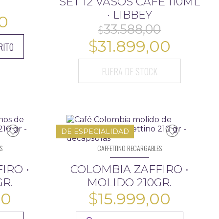
SET 12 VASOS CAFÉ 110ML
Z
· LIBBEY
0
El
El
$
31.899,00
precio
RITO
precio
origina
FUERA DE STOCK
actual
era:
es:
$33.588
$31.89
DE ESPECIALIDAD
S
CAFFETTINO RECARGABLES
IRO •
COLOMBIA ZAFFIRO •
R.
MOLIDO 210GR.
00
$
15.999,00