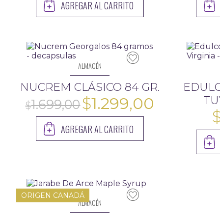
AGREGAR AL CARRITO
ALMACÉN
NUCREM CLÁSICO 84 GR.
EDULC
El
El
$
1.299,00
TU
precio
precio
AGREGAR AL CARRITO
original
actual
era:
es:
$1.699,00.
$1.299,00
ORIGEN CANADÁ
ALMACÉN