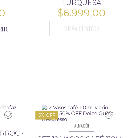
TURQUESA
00
$
6.999,00
FUERA DE STOCK
RITO
5% OFF
ALMACÉN
RROC ·