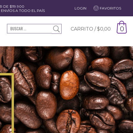
 DE $119.900
LOGIN
FAVORITOS
ENVÍOS A TODO EL PAÍS
0
CARRITO /
$
0,00