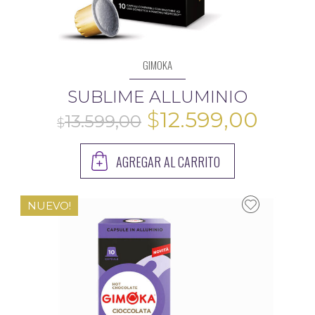
GIMOKA
SUBLIME ALLUMINIO
El
El
$
12.599,00
precio
preci
AGREGAR AL CARRITO
original
actua
era:
es:
NUEVO!
$13.599,00.
$12.5