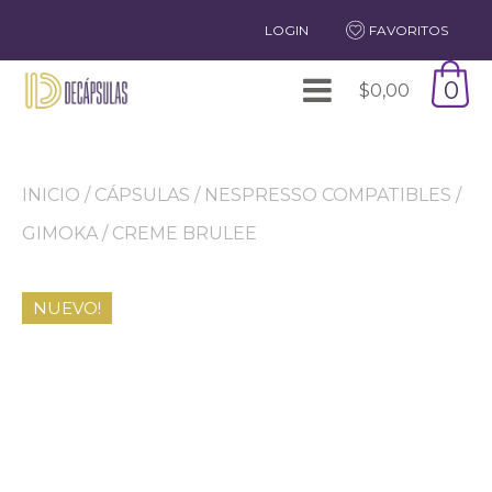
LOGIN
FAVORITOS
0
$
0,00
INICIO
/
CÁPSULAS
/
NESPRESSO COMPATIBLES
/
GIMOKA
/ CREME BRULEE
NUEVO!