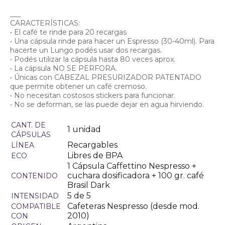
___
CARACTERÍSTICAS:
• El café te rinde para 20 recargas
• Una cápsula rinde para hacer un Espresso (30-40ml). Para
hacerte un Lungo podés usar dos recargas.
• Podés utilizar la cápsula hasta 80 veces aprox.
• La cápsula NO SE PERFORA.
• Únicas con CABEZAL PRESURIZADOR PATENTADO
que permite obtener un café cremoso.
• No necesitan costosos stickers para funcionar.
• No se deforman, se las puede dejar en agua hirviendo.
CANT. DE
1 unidad
CÁPSULAS
Recargables
LÍNEA
Libres de BPA
ECO
1 Cápsula Caffettino Nespresso +
cuchara dosificadora + 100 gr. café
CONTENIDO
Brasil Dark
5 de 5
INTENSIDAD
Cafeteras Nespresso (desde mod.
COMPATIBLE
2010)
CON