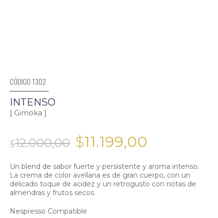
CÓDIGO 1302
INTENSO
[ Gimoka ]
El
El
$
11.199,00
precio
precio
Un blend de sabor fuerte y persistente y aroma intenso.
original
actual
La crema de color avellana es de gran cuerpo, con un
delicado toque de acidez y un retrogusto con notas de
era:
es:
almendras y frutos secos.
$12.000,00.
$11.199,00.
Nespresso Compatible