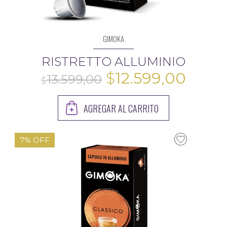
GIMOKA
RISTRETTO ALLUMINIO
El
El
$
12.599,00
precio
preci
AGREGAR AL CARRITO
original
actua
era:
es:
7% OFF
$13.599,00.
$12.5