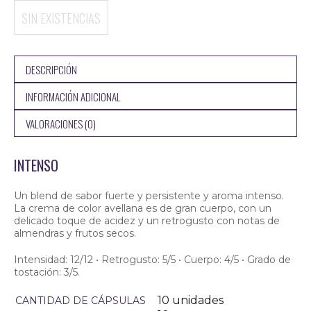
12.000,00
SIN EXISTENCIAS
DESCRIPCIÓN
INFORMACIÓN ADICIONAL
VALORACIONES (0)
INTENSO
$
Un blend de sabor fuerte y persistente y aroma intenso.
La crema de color avellana es de gran cuerpo, con un
delicado toque de acidez y un retrogusto con notas de
almendras y frutos secos.
Intensidad: 12/12 • Retrogusto: 5/5 • Cuerpo: 4/5 • Grado de
tostación: 3/5.
10 unidades
CANTIDAD DE CÁPSULAS