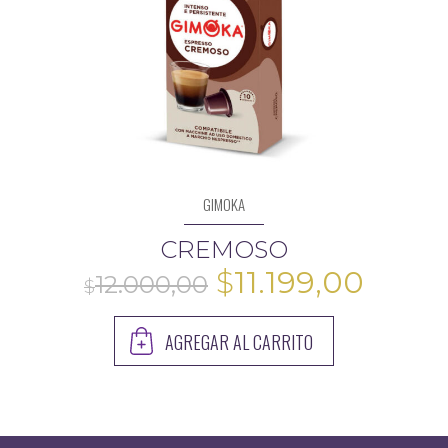
GIMOKA
CREMOSO
El
El
$
11.199,00
precio
preci
AGREGAR AL CARRITO
original
actua
era:
es:
$12.000,00.
$11.19