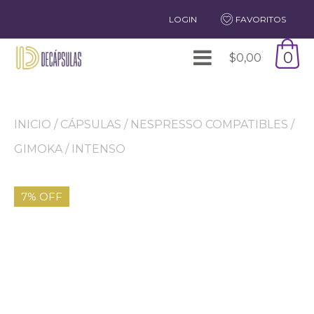
LOGIN
FAVORITOS
0
$
0,00
INICIO
/
CÁPSULAS
/
NESPRESSO COMPATIBLES
/
GIMOKA
/ INTENSO
7% OFF