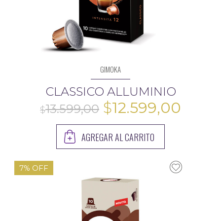
GIMOKA
CLASSICO ALLUMINIO
El
El
$
12.599,00
precio
preci
AGREGAR AL CARRITO
original
actua
13.599,00
era:
es:
7% OFF
$13.599,00.
$12.5