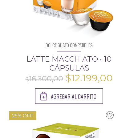
DOLCE GUSTO COMPATIBLES
LATTE MACCHIATO • 10
CÁPSULAS
El
El
$
12.199,00
precio
preci
AGREGAR AL CARRITO
original
actua
era:
es:
25% OFF
$16.300,00.
$12.19