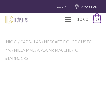
LOGIN
FAVORITOS
0
$
0,00
INICIO
/
CÁPSULAS
/
NESCAFÉ DOLCE GUSTO
/ VAINILLA MADAGASCAR MACCHIATO
STARBUCKS