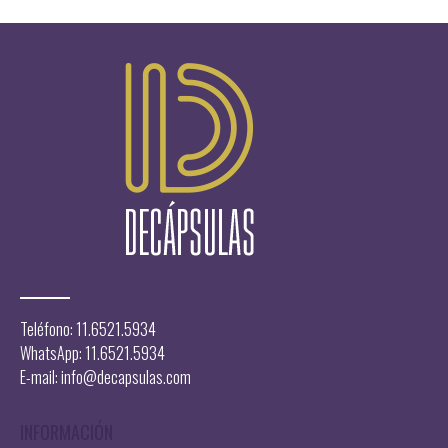
$16.300,00.
$12.19
Teléfono: 11.6521.5934
WhatsApp: 11.6521.5934
E-mail:
info@decapsulas.com
INFORMACIÓN