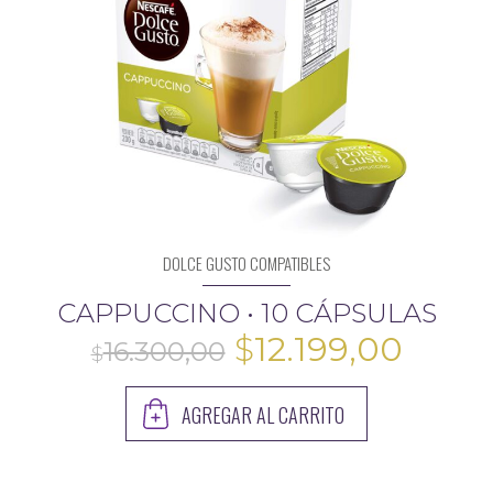
DOLCE GUSTO COMPATIBLES
CAPPUCCINO • 10 CÁPSULAS
El
El
$
12.199,00
precio
preci
AGREGAR AL CARRITO
original
actua
era:
es:
16.300,00