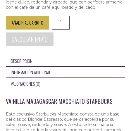
leche dulce, redonda y aireada, que con perfecta armonía
con el café da un café equilibrado y delicado.
Vainilla
AÑADIR AL CARRITO
Madagascar
Macchiato
Starbucks
CALCULAR ENVÍO
cantidad
DESCRIPCIÓN
INFORMACIÓN ADICIONAL
VALORACIONES (0)
VAINILLA MADAGASCAR MACCHIATO STARBUCKS
Este exclusivo Starbucks Macchiato consta de una base
del clásico Blonde Espresso, que se caracteriza por su
sabor suave, redondo y suave. A esto se le suma una
leche dulce, redonda y aireada, que con perfecta armonía