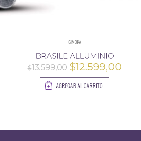
GIMOKA
BRASILE ALLUMINIO
El
El
$
12.599,00
precio
pre
AGREGAR AL CARRITO
original
act
era:
es:
$13.599,00.
$12.