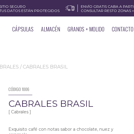
SITIO SEGURO
ENVÍO GRATIS CABA A PARTIR
TUS DATOS ESTÁN PROTEGIDOS
CONSULTAR RESTO ZONAS + 
CÁPSULAS
ALMACÉN
GRANOS + MOLIDO
CONTACTO
BRALES
/ CABRALES BRASIL
CÓDIGO 1006
CABRALES BRASIL
[ Cabrales ]
Exquisito café con notas sabor a chocolate, nuez y