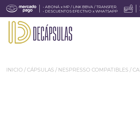
• ABONÁ x MP / LINK BBVA / TRANSFER.
• DESCUENTOS EFECTIVO x WHATSAPP
INICIO
/
CÁPSULAS
/
NESPRESSO COMPATIBLES
/
CA