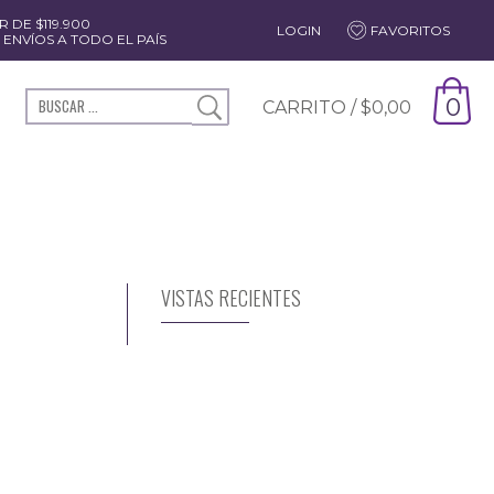
 DE $119.900
LOGIN
FAVORITOS
ENVÍOS A TODO EL PAÍS
0
CARRITO /
$
0,00
VISTAS RECIENTES