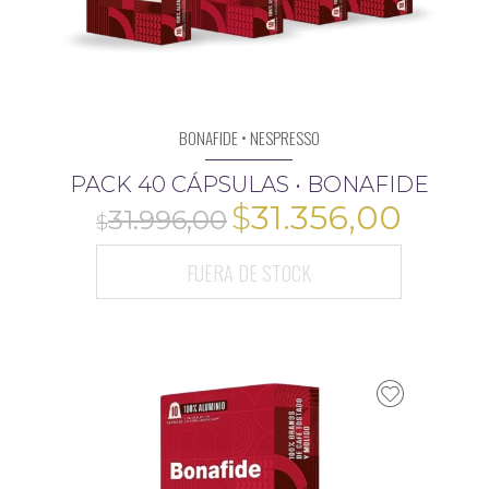
BONAFIDE • NESPRESSO
PACK 40 CÁPSULAS • BONAFIDE
El
El
$
31.356,00
precio
preci
FUERA DE STOCK
original
actua
era:
es:
$31.996,00.
$31.3