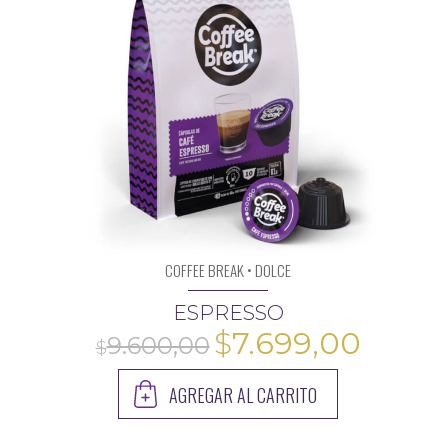
COFFEE BREAK • DOLCE
ESPRESSO
El
El
$
7.699,00
precio
preci
AGREGAR AL CARRITO
original
actua