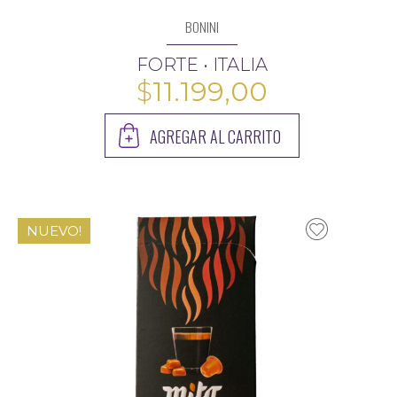
BONINI
FORTE • ITALIA
$
11.199,00
16.300,00
AGREGAR AL CARRITO
NUEVO!