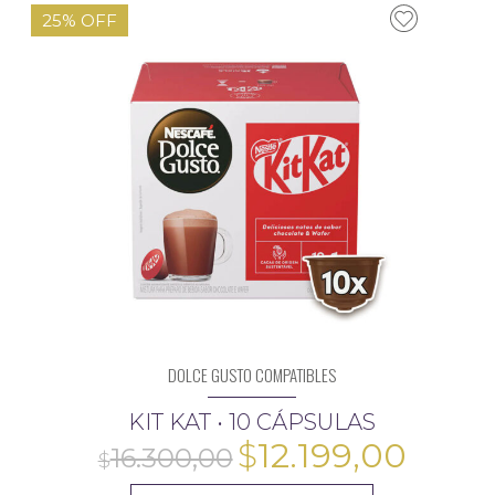
25% OFF
DOLCE GUSTO COMPATIBLES
KIT KAT • 10 CÁPSULAS
El
El
$
12.199,00
$