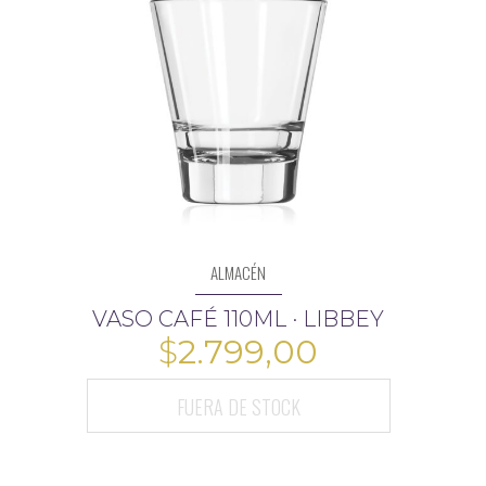
ALMACÉN
VASO CAFÉ 110ML · LIBBEY
$
2.799,00
65.996,00
FUERA DE STOCK