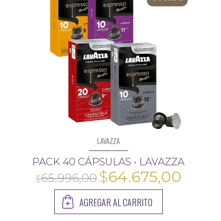
LAVAZZA
PACK 40 CÁPSULAS • LAVAZZA
El
El
$
64.675,00
precio
preci
AGREGAR AL CARRITO
original
actua