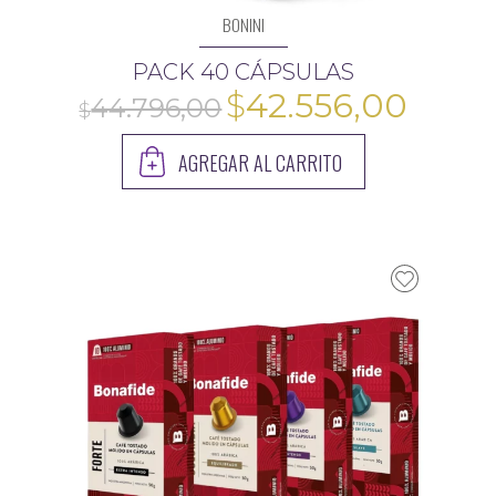
BONINI
PACK 40 CÁPSULAS
El
El
$
42.556,00
precio
preci
AGREGAR AL CARRITO
original
actua
era:
es:
$44.796,00.
$42.5
16.300,00