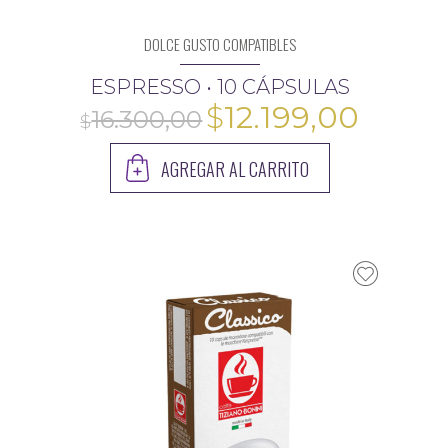
DOLCE GUSTO COMPATIBLES
ESPRESSO • 10 CÁPSULAS
El
El
$
12.199,00
precio
preci
AGREGAR AL CARRITO
original
actua
era:
es:
$16.300,00.
$12.19