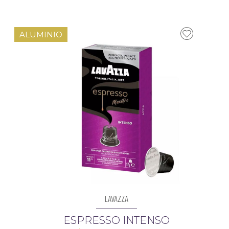
era:
es:
$65.996,00.
$64.6
ALUMINIO
LAVAZZA
ESPRESSO INTENSO