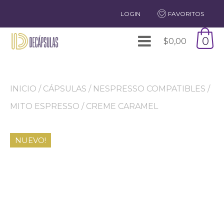
LOGIN
FAVORITOS
0
$
0,00
INICIO
/
CÁPSULAS
/
NESPRESSO COMPATIBLES
/
MITO ESPRESSO
/ CREME CARAMEL
NUEVO!