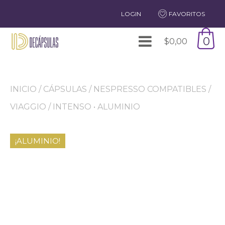
LOGIN
FAVORITOS
0
$
0,00
INICIO
/
CÁPSULAS
/
NESPRESSO COMPATIBLES
/
VIAGGIO
/ INTENSO • ALUMINIO
¡ALUMINIO!