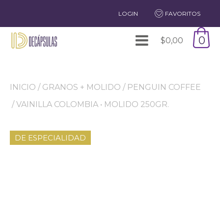
LOGIN
FAVORITOS
0
$
0,00
INICIO
/
GRANOS + MOLIDO
/
PENGUIN COFFEE
/ VAINILLA COLOMBIA • MOLIDO 250GR.
DE ESPECIALIDAD