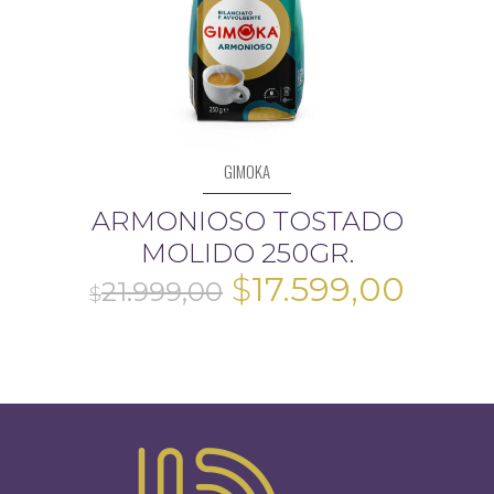
GIMOKA
ARMONIOSO TOSTADO
MOLIDO 250GR.
El
El
$
17.599,00
precio
preci
original
actua
era:
es:
$21.999,00.
$17.5