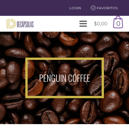
LOGIN
FAVORITOS
0
$
0,00
PENGUIN COFFEE