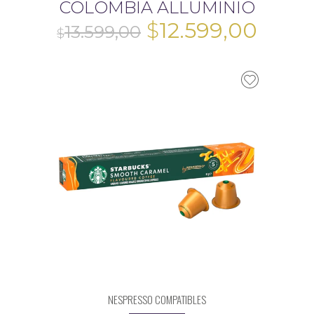
COLOMBIA ALLUMINIO
El
El
$
12.599,00
precio
preci
original
actua
era:
es:
$13.599,00.
$12.5
NESPRESSO COMPATIBLES