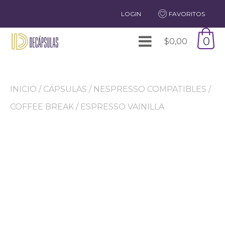
LOGIN
FAVORITOS
0
$
0,00
INICIO
/
CÁPSULAS
/
NESPRESSO COMPATIBLES
/
COFFEE BREAK
/ ESPRESSO VAINILLA