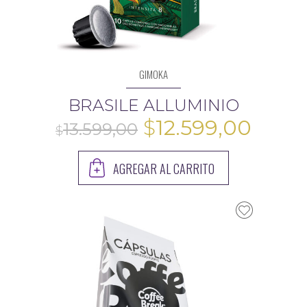
GIMOKA
BRASILE ALLUMINIO
El
El
$
12.599,00
precio
preci
AGREGAR AL CARRITO
original
actua
era:
es:
$13.599,00.
$12.5