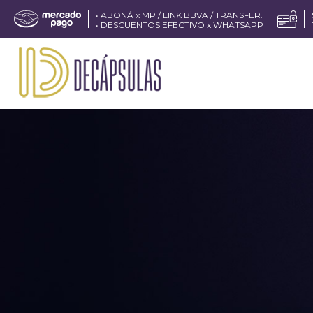
• ABONÁ x MP / LINK BBVA / TRANSFER.
• DESCUENTOS EFECTIVO x WHATSAPP