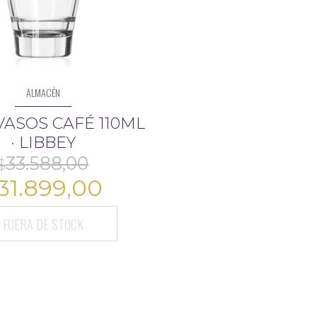
ALMACÉN
 VASOS CAFÉ 110ML
· LIBBEY
El
El
31.899,00
precio
precio
original
FUERA DE STOCK
actual
era:
es:
$33.588,00.
$31.899,00.