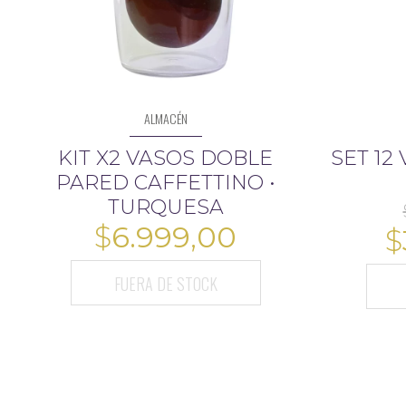
ALMACÉN
KIT X2 VASOS DOBLE
SET 12
PARED CAFFETTINO •
TURQUESA
$
6.999,00
$
FUERA DE STOCK