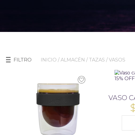
FILTRO
INICIO
/
ALMACÉN
/ TAZAS / VASOS
VASO CA