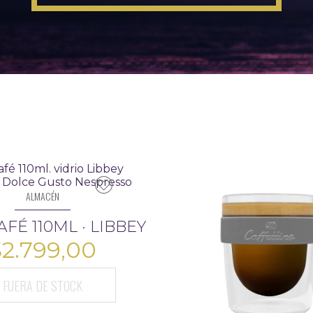
ALMACÉN
FÉ 110ML · LIBBEY
$
2.799,00
FUERA DE STOCK