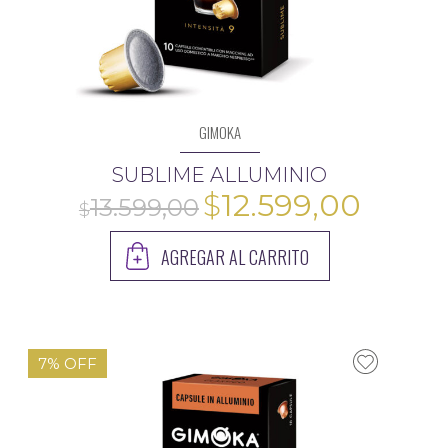
GIMOKA
SUBLIME ALLUMINIO
El
El
$
12.599,00
precio
preci
AGREGAR AL CARRITO
original
actua
era:
es:
$13.599,00.
$12.59
7% OFF