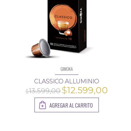
13.599,00
GIMOKA
CLASSICO ALLUMINIO
El
El
$
12.599,00
precio
preci
AGREGAR AL CARRITO
original
actua
$
era:
es: