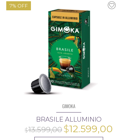
$13.599,00.
$12.5
7% OFF
13.599,00
GIMOKA
BRASILE ALLUMINIO
El
El
$
12.599,00