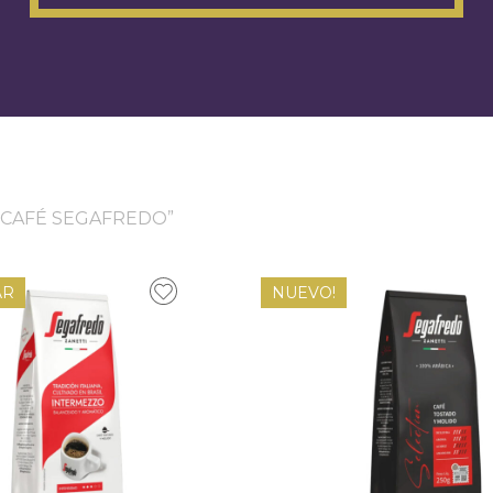
“CAFÉ SEGAFREDO”
AR
NUEVO!