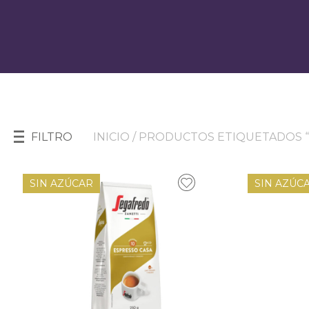
FILTRO
INICIO
/ PRODUCTOS ETIQUETADOS 
SIN AZÚCAR
SIN AZÚC