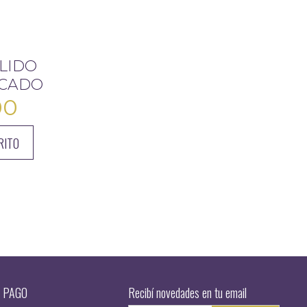
LIDO
FICADO
00
RITO
 PAGO
Recibí novedades en tu email