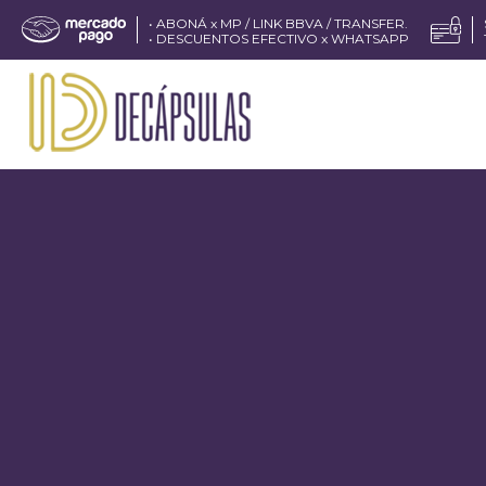
• ABONÁ x MP / LINK BBVA / TRANSFER.
• DESCUENTOS EFECTIVO x WHATSAPP