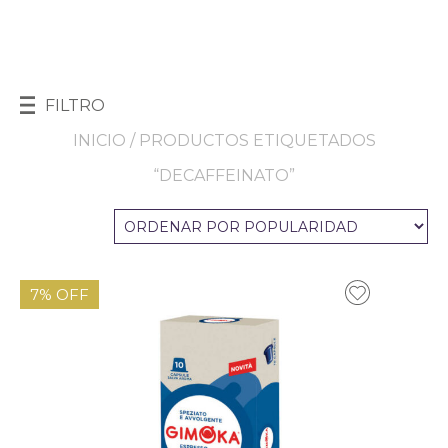
FILTRO
INICIO
/ PRODUCTOS ETIQUETADOS
“DECAFFEINATO”
7% OFF