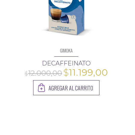
GIMOKA
DECAFFEINATO
El
El
$
11.199,00
precio
precio
AGREGAR AL CARRITO
original
actual
era:
es:
$12.000,00.
$11.19