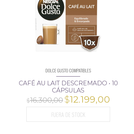
16.300,00
DOLCE GUSTO COMPATIBLES
CAFÉ AU LAIT DESCREMADO • 10
CÁPSULAS
El
El
$
12.199,00
precio
preci
$
FUERA DE STOCK
original
actua
era:
es: