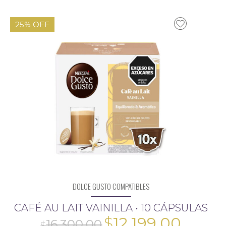
$16.300,00.
$12.1
25% OFF
16.300,00
DOLCE GUSTO COMPATIBLES
CAFÉ AU LAIT VAINILLA • 10 CÁPSULAS
El
El
$
12.199,00