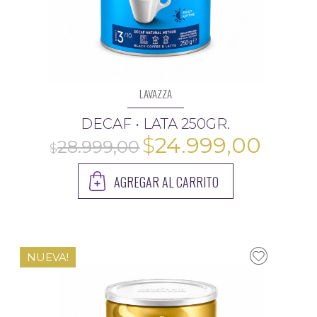
LAVAZZA
DECAF • LATA 250GR.
El
El
$
24.999,00
precio
preci
AGREGAR AL CARRITO
original
actua
era:
es:
$28.999,00.
$24.9
NUEVA!