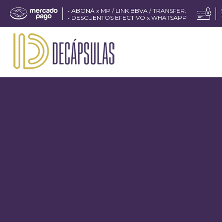
• ABONÁ x MP / LINK BBVA / TRANSFER.
• DESCUENTOS EFECTIVO x WHATSAPP