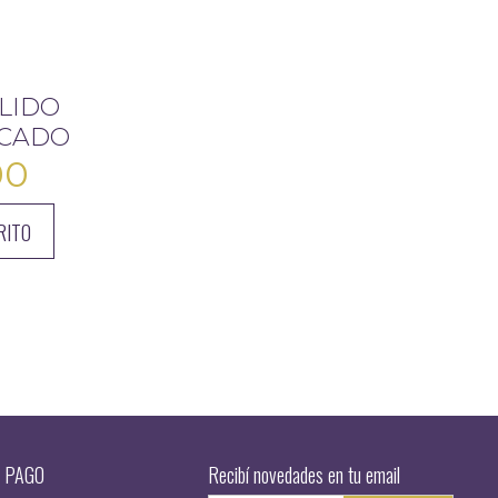
LIDO
FICADO
00
RITO
 PAGO
Recibí novedades en tu email