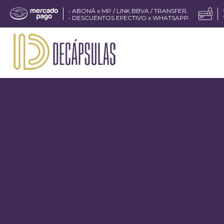
• ABONÁ x MP / LINK BBVA / TRANSFER.
• DESCUENTOS EFECTIVO x WHATSAPP